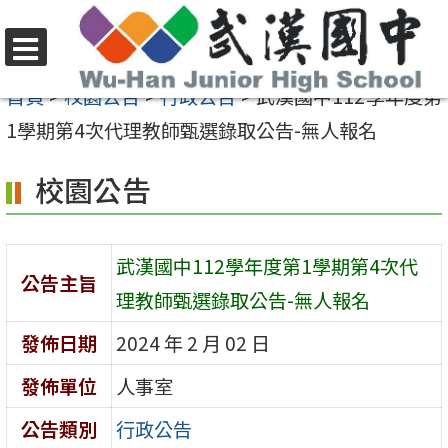
跳
至
選
主
首頁
>
校園公告
>
行政公告
>
武漢國中112學年度第
單
要
1學期第4次代理教師甄選錄取公告-無人報名
內
校園公告
容
區
武漢國中112學年度第1學期第4次代
公告主旨
理教師甄選錄取公告-無人報名
發佈日期
2024 年 2 月 02 日
發佈單位
人事室
公告類別
行政公告