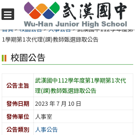
跳
至
選
主
首頁
>
校園公告
>
人事公告
>
武漢國中112學年度第
單
要
1學期第1次代理(課)教師甄選錄取公告
內
校園公告
容
區
武漢國中112學年度第1學期第1次代
公告主旨
理(課)教師甄選錄取公告
發佈日期
2023 年 7 月 10 日
發佈單位
人事室
公告類別
人事公告