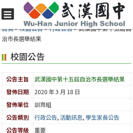
跳
至
選
主
首頁
>
校園公告
>
行政公告
>
武漢國中第十五屆自
單
要
治市長選舉結果
內
校園公告
容
區
公告主旨
武漢國中第十五屆自治市長選舉結果
發佈日期
2020 年 3 月 18 日
發佈單位
訓育組
公告類別
行政公告
,
活動訊息
,
學生家長公告
公告等級
重要