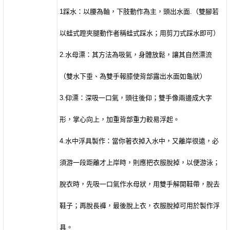
1
踩水：以腰為軸，下肢動作為主，頭出水面
.
（雙腳若
以蛙式蹬夾腿動作者稱蛙式踩水；用剪刀式踩水即可）
2.
水母漂：其方法為吸氣，身體放鬆，讓其自然漂流
（雙水下垂、為雙手報膝使背部露出水面如龜狀）
3.
仰漂：深吸一口氣，頭往後仰；雙手像兩邊成大字
形，掌心向上，加重背部重力較易浮起。
4.
水中浮具製作：當你著衣掉入水中，又離岸很遠，必
須游一段距離才上岸時，則應把衣服脫掉，以便游泳；
脫衣時，先吸一口氣作水母狀，用雙手解開鞋帶，脫去
鞋子；再脫長褲，最後脫上衣，衣服脫掉可用於製作浮
具。