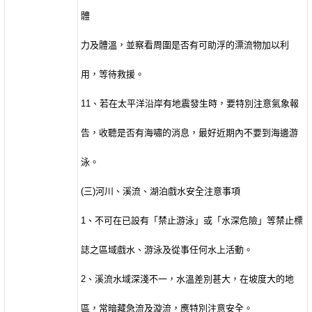
體
力及體溫，並察看周圍是否有可助浮的漂流物加以利
用，等待救援。
11
、若在太平洋沿岸有地震發生時，要特別注意氣象報
告，收聽是否有海嘯的消息，最好近期內不要到海邊游
泳。
(
三
)
河川、溪流、湖泊戲水安全注意事項
1
、不可在已設有「禁止游泳」或「水深危險」等禁止標
誌之區域戲水、游泳及從事任何水上活動。
2
、溪流水域深淺不一，水溫差別甚大，在坡度大的地
區，常暗藏急流及漩流，應特別注意安全。