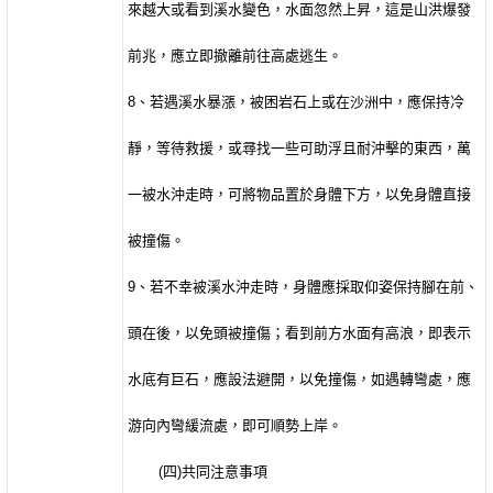
來越大或看到溪水變色，水面忽然上昇，這是山洪爆發
前兆，應立即撤離前往高處逃生。
8
、若遇溪水暴漲，被困岩石上或在沙洲中，應保持冷
靜，等待救援，或尋找一些可助浮且耐沖擊的東西，萬
一被水沖走時，可將物品置於身體下方，以免身體直接
被撞傷。
9
、若不幸被溪水沖走時，身體應採取仰姿保持腳在前、
頭在後，以免頭被撞傷；看到前方水面有高浪，即表示
水底有巨石，應設法避開，以免撞傷，如遇轉彎處，應
游向內彎緩流處，即可順勢上岸。
(
四
)
共同注意事項