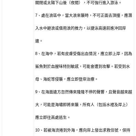
關閉或太陽下山後（夜間），不可強行進入游泳。
7
、處在浪區中，當大浪來襲時，不可正面去頂撞，應潛
入水中避浪或借用浪的推力，以捷泳高速前進沖回岸
邊。
8
、在海中，若有皮膚受傷出血情況，應立即上岸，因為
鯊魚對於血腥味特別敏感，可能會遭到攻擊。若受到水
母、海蛇等侵襲，應立即登岸治療。
9
、在海面遠方忽然傳來隆隆不停的聲響，且聲音越來越
大，可能是海嘯即將來襲，所有人（包括水裡及岸上）
應立即往高處逃生。
10
、若被海流捲到外海，應向岸上發出求救信號，保持