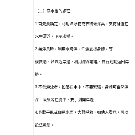
（二）溺水後的處理：
1.
首先要鎮定，利用漂浮物或衣物做浮具，支持身體在
水中漂浮，明示求援。
2.
無浮具時，利用水母漂、仰漂支撐身體，等
候救助，若靠近岸邊，利用漂浮前進，自行划動返回岸
邊。
3.
不善游泳者，如落在水中，不要緊張，身體可自然漂
浮，吸氣悶在胸中，雙手划向岸邊
4.
身體平臥或仰臥水面，大聲呼救，如他人看見，可以
設法救助。