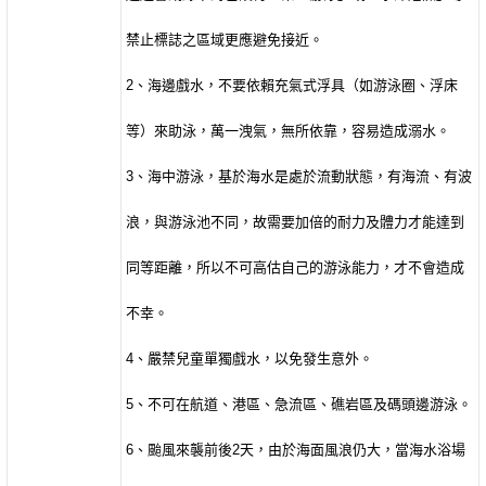
禁止標誌之區域更應避免接近。
2
、海邊戲水，不要依賴充氣式浮具（如游泳圈、浮床
等）來助泳，萬一洩氣，無所依靠，容易造成溺水。
3
、海中游泳，基於海水是處於流動狀態，有海流、有波
浪，與游泳池不同，故需要加倍的耐力及體力才能達到
同等距離，所以不可高估自己的游泳能力，才不會造成
不幸。
4
、嚴禁兒童單獨戲水，以免發生意外。
5
、不可在航道、港區、急流區、礁岩區及碼頭邊游泳。
6
、颱風來襲前後
2
天，由於海面風浪仍大，當海水浴場