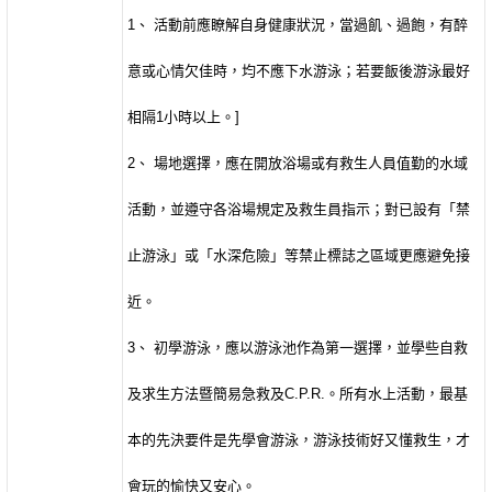
1
、 活動前應瞭解自身健康狀況，當過飢、過飽，有醉
意或心情欠佳時，均不應下水游泳；若要飯後游泳最好
相隔
1
小時以上。
]
2
、 場地選擇，應在開放浴場或有救生人員值勤的水域
活動，並遵守各浴場規定及救生員指示；對已設有「禁
止游泳」或「水深危險」等禁止標誌之區域更應避免接
近。
3
、 初學游泳，應以游泳池作為第一選擇，並學些自救
及求生方法暨簡易急救及
C.P.R.
。所有水上活動，最基
本的先決要件是先學會游泳，游泳技術好又懂救生，才
會玩的愉快又安心。