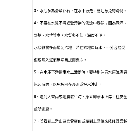
3
、水底多為滑溜卵石，在水中行走，應注意免得滑倒。
4
、不要在水質不清或受污染的溪流中游泳；因為深潭、
野塘、水埤等處，水質多不佳，深度不明，
水底雜物多而屬泥沼地，若在該地區玩水，十分容易受
傷或陷入泥沼無法自拔而喪命。
5
、在水庫下游從事水上活動時，要特別注意水庫洩洪資
訊及時間，以免被困在沙洲或被水沖走。
6
、遇到大雷雨或地震發生時，應立即離水上岸，往安全
處所逃避。
7
、若看到上游山區烏雲密佈或聽到上游傳來隆隆聲響越