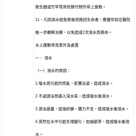
救生圈或竹竿等其他替代物作岸上施救。
11
、凡因溺水經急救後而挽回生命者，應儘早前往醫院
進一步觀察治療，以免造成
2
次溺水而喪命。
水上運動常見意外及處置
一、
溺水
（一）溺水的原因：
1.
嗆水而引起的慌亂，影響泳姿，造成溺水。
2.
不諳游泳而誤入深水區，造成嗆水後溺水。
3.
游泳過量，逞強好勝，體力不支，造成嗆水後溺水。
4.
突然在水中引起生理變化，如抽筋等，造成嗆水後溺
水。