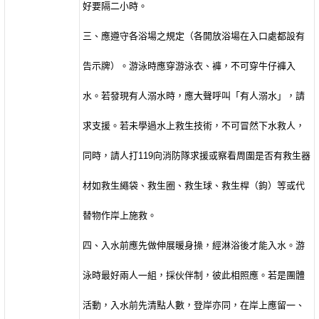
好要隔二小時。
三、應遵守各浴場之規定（各開放浴場在入口處都設有
告示牌）。游泳時應穿游泳衣、褲，不可穿牛仔褲入
水。若發現有人溺水時，應大聲呼叫「有人溺水」，請
求支援。若未學過水上救生技術，不可冒然下水救人，
同時，請人打
119
向消防隊求援或察看周圍是否有救生器
材如救生繩袋、救生圈、救生球、救生桿（鉤）等或代
替物作岸上施救。
四、入水前應先做伸展暖身操，經淋浴後才能入水。游
泳時最好兩人一組，採伙伴制，彼此相照應。若是團體
活動，入水前先清點人數，登岸亦同，在岸上應留一、