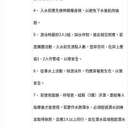
4
、 入水前應先做伸展暖身操，以避免下水後肌肉抽
筋。
5
、 游泳時最好
2
人
1
組，採伙伴制，彼此相互照應。若
是團體活動，入水前先清點人數，登岸亦同，在岸上應
留
1
、
2
人作警戒，以策安全。
6
、 從事水上活動，除游泳外，均應穿著救生衣，以策
安全。
7
、 若使用面鏡、呼吸管、蛙鞋（
3
寶）浮潛，要經專人
指導後才能使用。若要作水肺潛水，必須經過潛水訓練
並取得執照，且應
2
人以上同行，並在潛水區域樹起潛水