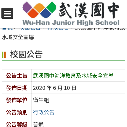
跳
至
選
主
首頁
>
校園公告
>
行政公告
>
武漢國中海洋教育及
單
要
水域安全宣導
內
校園公告
容
區
公告主旨
武漢國中海洋教育及水域安全宣導
發佈日期
2020 年 6 月 10 日
發佈單位
衛生組
公告類別
行政公告
公告等級
普通