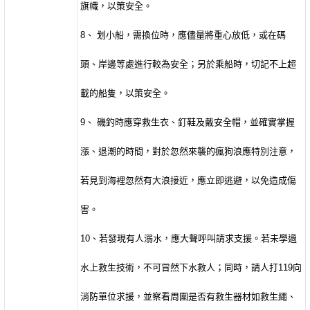
旗幟，以策安全。
8
、 划小船，需換位時，應儘量將重心放低，或在碼
頭、岸邊等處進行較為安全；另於乘船時，切記不上超
載的船隻，以策安全。
9
、 磯釣時應穿救生衣、釘鞋及戴安全帽，並確實掌握
漲、退潮的時間，對於忽然來襲的瘋狗浪應特別注意，
若見到海裡忽然有大浪接近，應立即逃避，以免造成傷
害。
10
、若發現有人溺水，應大聲呼叫請求支援。若未學過
水上救生技術，不可冒然下水救人；同時，請人打
119
向
消防單位求援，並察看周圍是否有救生器材如救生繩、