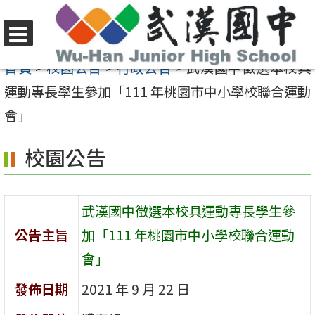
跳
至
選
主
首頁
>
校園公告
>
行政公告
>
武漢國中徵選本校具
單
要
運動專長學生參加「111 年桃園市中小學校聯合運動
內
會」
容
校園公告
區
武漢國中徵選本校具運動專長學生參
公告主旨
加「111 年桃園市中小學校聯合運動
會」
發佈日期
2021 年 9 月 22 日