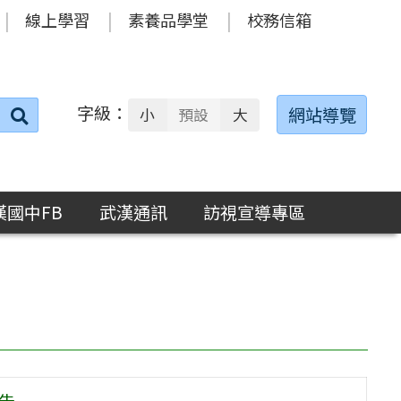
線上學習
素養品學堂
校務信箱
字級：
送出
網站導覽
小
預設
大
搜
尋：
漢國中FB
武漢通訊
訪視宣導專區
公告