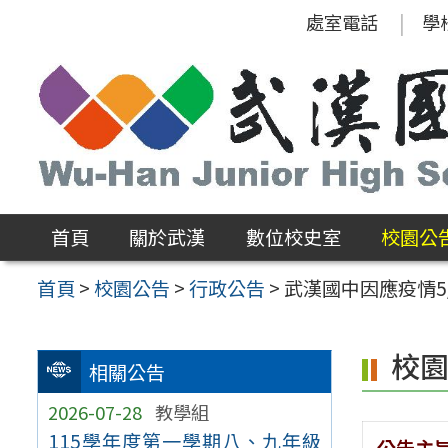
跳
處室電話
學
至
主
要
內
容
區
首頁
關於武漢
數位校史室
校園公
首頁
>
校園公告
>
行政公告
>
武漢國中因應疫情5/
校
相關公告
2026-07-28
教學組
115學年度第一學期八、九年級
公告主