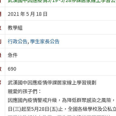
期
2021 年 5 月 18 日
位
教學組
別
行政公告
,
學生家長公告
級
急件
數
690
容
武漢國中因應疫情停課居家線上學習規劃
親愛的孩子們：
因應國內疫情警戒升級，為降低群聚感染之風險，維
日(三)起至5月28日(五)止，全國各級學校及