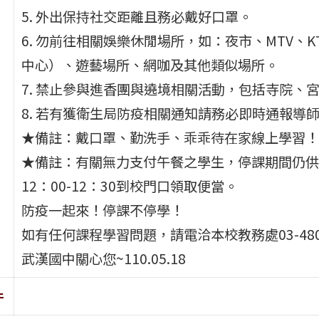
5. 外出保持社交距離且務必戴好口罩。
6. 勿前往相關娛樂休閒場所，如：夜市、MTV、
中心）、遊藝場所、網咖及其他類似場所。
7. 禁止參與進香團與遶境相關活動，包括寺院、
8. 若有獲衛生局防疫相關通知請務必即時通報導
★備註：戴口罩、勤洗手、乖乖待在家線上學習！
★備註：有關無力支付午餐之學生，停課期間仍供
12：00-12：30到校門口領取便當。
防疫一起來！停課不停學！
如有任何課程學習問題，請電洽本校教務處03-480646
武漢國中關心您~110.05.18
件