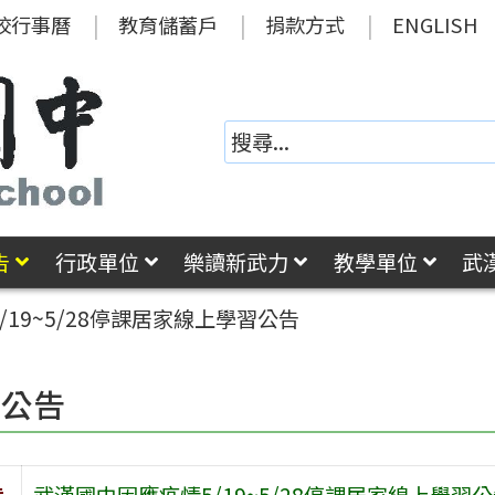
校行事曆
教育儲蓄戶
捐款方式
ENGLISH
告
行政單位
樂讀新武力
教學單位
武
19~5/28停課居家線上學習公告
園公告
旨
武漢國中因應疫情5/19~5/28停課居家線上學習