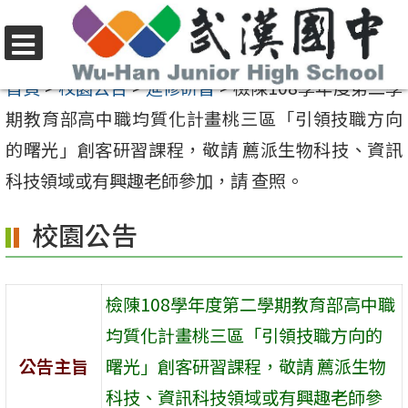
跳
至
選
主
首頁
>
校園公告
>
進修研習
>
檢陳108學年度第二學
單
要
期教育部高中職均質化計畫桃三區「引領技職方向
內
的曙光」創客研習課程，敬請 薦派生物科技、資訊
容
科技領域或有興趣老師參加，請 查照。
區
校園公告
檢陳108學年度第二學期教育部高中職
均質化計畫桃三區「引領技職方向的
公告主旨
曙光」創客研習課程，敬請 薦派生物
科技、資訊科技領域或有興趣老師參