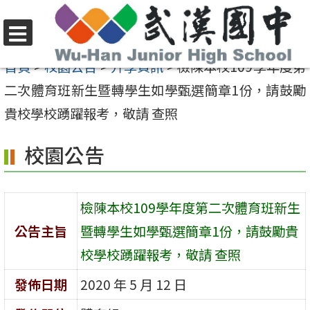
跳
至
選
主
首頁
>
校園公告
>
升學資訊
>
檢陳本校109學年度第
單
要
二次體育班新生暨轉學生如學甄選簡章1份，請鼓勵
內
貴校學校踴躍報考，敬請 查照
容
校園公告
區
檢陳本校109學年度第二次體育班新生
公告主旨
暨轉學生如學甄選簡章1份，請鼓勵貴
校學校踴躍報考，敬請 查照
發佈日期
2020 年 5 月 12 日