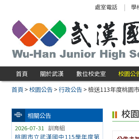
跳
處室電話
學
至
主
要
內
容
區
首頁
關於武漢
數位校史室
校園公
首頁
>
校園公告
>
行政公告
>
檢送113年度桃
校
相關公告
2026-07-31
訓育組
桃園市立武漢國中115學年度第
公告主