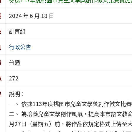
期
2024 年 6 月 18 日
位
訓育組
別
行政公告
級
普通
數
272
容
說明：
一、 依據113年度桃園市兒童文學獎創作徵文比
二、 為培養兒童文學創作風氣，提高本市語文教育
月27日（星期五）前，將作品依規定格式上傳至大勇國小首頁