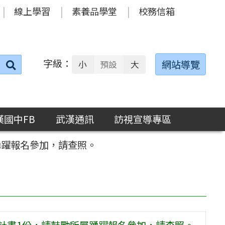
線上學習
素養品學堂
校務信箱
字級：
送出
網站導覽
小
預設
大
搜
尋：
漢國中FB
武漢通訊
訪視宣導專區
踴躍報名參加，請查照。
施計畫1份，請鼓勵所屬踴躍報名參加，請查照。