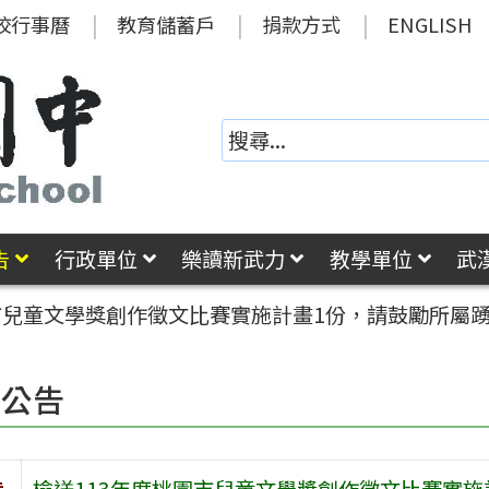
校行事曆
教育儲蓄戶
捐款方式
ENGLISH
告
行政單位
樂讀新武力
教學單位
武
園市兒童文學獎創作徵文比賽實施計畫1份，請鼓勵所屬
園公告
旨
檢送113年度桃園市兒童文學獎創作徵文比賽實