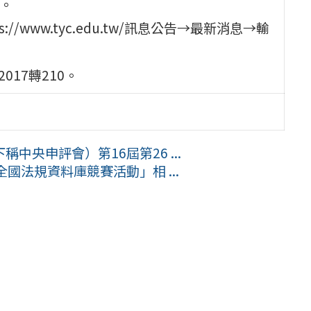
區。
/www.tyc.edu.tw/訊息公告→最新消息→輸
017轉210。
央申評會）第16屆第26 ...
國法規資料庫競賽活動」相 ...