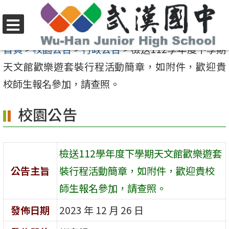
跳
至
選
主
首頁
>
校園公告
>
行政公告
>
檢送112學年度下學期
單
要
天文館歡樂遊套裝行程活動簡章，如附件，歡迎貴
內
校師生報名參加，請查照。
容
校園公告
區
檢送112學年度下學期天文館歡樂遊套
公告主旨
裝行程活動簡章，如附件，歡迎貴校
師生報名參加，請查照。
發佈日期
2023 年 12 月 26 日