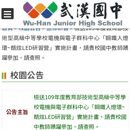
跳
至
選
主
首頁
>
校園公告
>
進修研習
>
檢送109年度教育部技
單
要
術型高級中等學校電機與電子群科中心「鋼鐵人燈
內
環~酷炫LED研習營」實施計畫，請貴校國中教師踴
容
躍參加，請查照。
區
校園公告
檢送109年度教育部技術型高級中等學
校電機與電子群科中心「鋼鐵人燈環~
公告主旨
酷炫LED研習營」實施計畫，請貴校國
中教師踴躍參加，請查照。