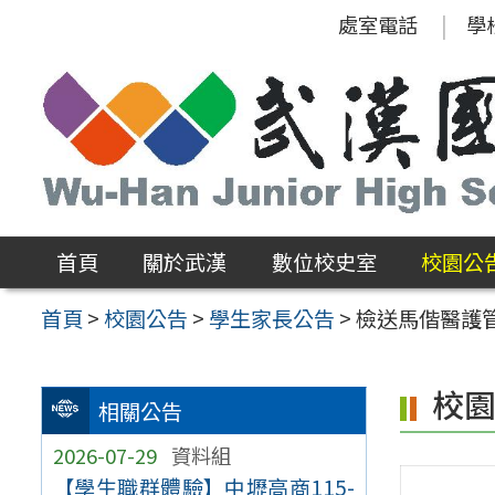
跳
處室電話
學
至
主
要
內
容
區
首頁
關於武漢
數位校史室
校園公
首頁
>
校園公告
>
學生家長公告
>
檢送馬偕醫護
校
相關公告
2026-07-29
資料組
【學生職群體驗】中壢高商115-