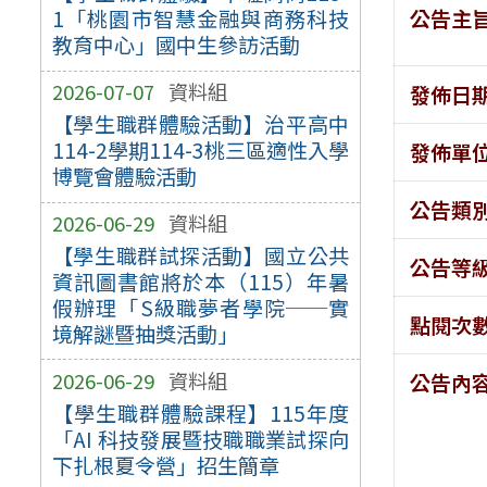
公告主
1「桃園市智慧金融與商務科技
教育中心」國中生參訪活動
2026-07-07
資料組
發佈日
【學生職群體驗活動】治平高中
114-2學期114-3桃三區適性入學
發佈單
博覽會體驗活動
公告類
2026-06-29
資料組
【學生職群試探活動】國立公共
公告等
資訊圖書館將於本（115）年暑
假辦理「S級職夢者學院──實
點閱次
境解謎暨抽獎活動」
2026-06-29
資料組
公告內
【學生職群體驗課程】115年度
「AI 科技發展暨技職職業試探向
下扎根夏令營」招生簡章