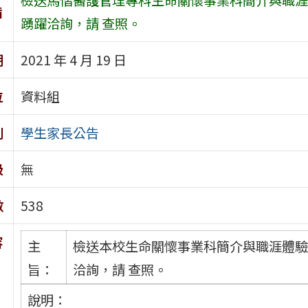
旨
踴躍洽詢，請 查照。
期
2021 年 4 月 19 日
位
資料組
別
學生家長公告
級
無
數
538
容
主
檢送本校生命關懷事業科簡介與職涯體驗
旨：
洽詢，請 查照。
說明：