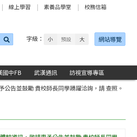
線上學習
素養品學堂
校務信箱
字級：
送出
網站導覽
小
預設
大
搜
尋：
漢國中FB
武漢通訊
訪視宣導專區
公告並鼓勵 貴校師長同學踴躍洽詢，請 查照。
體驗資訊，敬請惠予公告並鼓勵 貴校師長同學