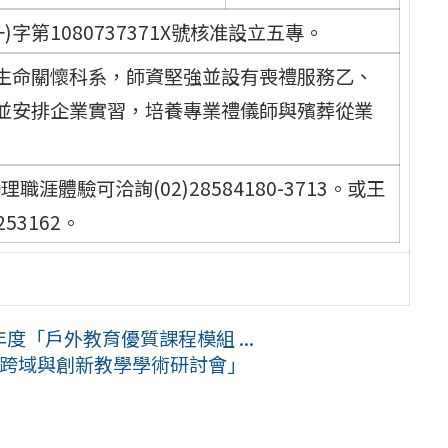
第1080737371X號核准設立五專。
生命關懷科系，師資堅強並設有喪禮服務乙、
並安排企業實習，培養專業禮儀師與殯葬從業
涯體驗可洽詢(02)28584180-3713。或王
53162。
度「戶外教育優質課程模組 ...
美感跨域與創新教學學術研討會」