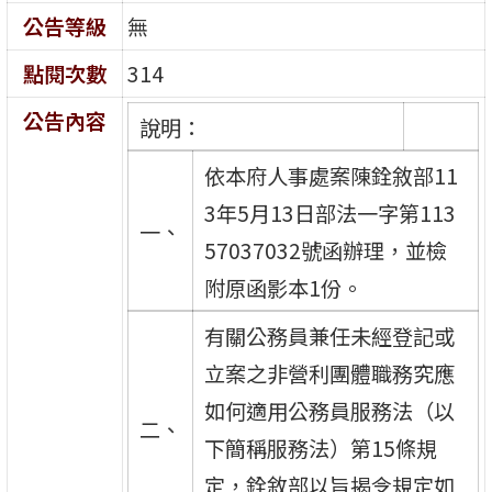
公告等級
無
點閱次數
314
公告內容
說明：
依本府人事處案陳銓敘部11
3年5月13日部法一字第113
一、
57037032號函辦理，並檢
附原函影本1份。
有關公務員兼任未經登記或
立案之非營利團體職務究應
如何適用公務員服務法（以
二、
下簡稱服務法）第15條規
定，銓敘部以旨揭令規定如