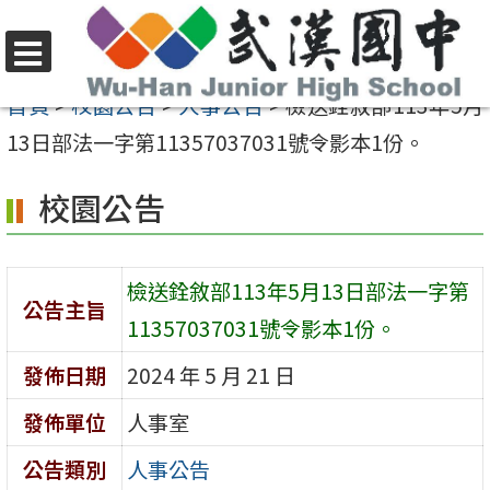
跳
至
選
主
首頁
>
校園公告
>
人事公告
>
檢送銓敘部113年5月
單
要
13日部法一字第11357037031號令影本1份。
內
校園公告
容
區
檢送銓敘部113年5月13日部法一字第
公告主旨
11357037031號令影本1份。
發佈日期
2024 年 5 月 21 日
發佈單位
人事室
公告類別
人事公告