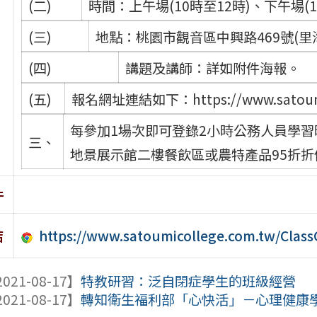
(二)
時間：上午場(10時至12時)、下午場(1
(三)
地點：桃園市觀音區中興路469號(里
(四)
講題及講師：詳如附件海報。
(五)
報名網址連結如下：https://www.satoumico
每參加1場次即可登錄2小時公務人員學
三、
地景展示館二樓餐飲區或農特產品95折折
件
https://www.satoumicollege.com.tw/Clas
結
021-08-17】
特教研習：泛自閉症學生的班級經營
021-08-17】
轉知衛生福利部「心快活」－心理健康學習