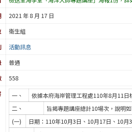
期
2021 年 8 月 17 日
位
衛生組
別
活動訊息
級
普通
數
558
容
一、
依據本府海岸管理工程處110年8月11日桃
二、
旨揭專題講座總計10場次，說明
(一)
日期：110年10月3日、10月17日、10月