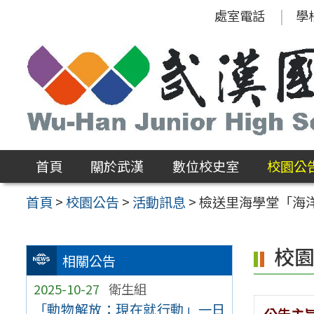
跳
處室電話
學
至
主
要
內
容
區
首頁
關於武漢
數位校史室
校園公
首頁
>
校園公告
>
活動訊息
>
檢送里海學堂「海
校
相關公告
2025-10-27
衛生組
「動物解放：現在就行動」一日
公告主