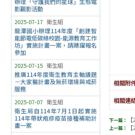
辦理「守護我們的星球」生態電
影觀影活動
2025-07-17
衛生組
龍潭國小辦理114年度「創建智
能節電低碳綠校園-能源教育工作
坊」實施計畫一案，請踴躍報名
參加
2025-07-15
衛生組
推廣114年度衛生教育主軸議題
－大家醫計畫及無菸環境與戒菸
相關附
服務
相關連
2025-07-07
衛生組
衛生局自114年7月1日起實施
114年帶狀疱疹疫苗接種補助計
【2
畫一案
【2