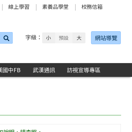
線上學習
素養品學堂
校務信箱
字級：
送出
網站導覽
小
預設
大
搜
尋：
漢國中FB
武漢通訊
訪視宣導專區
如說明，請查照。