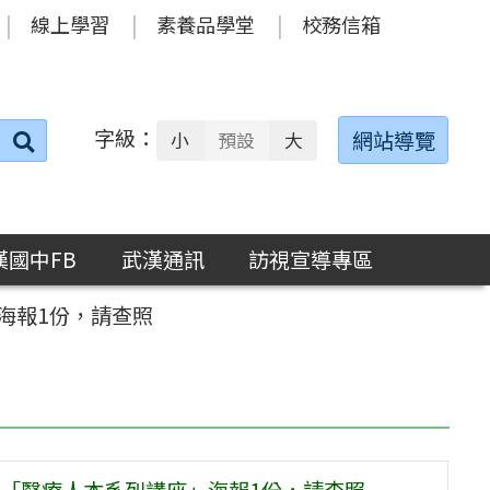
線上學習
素養品學堂
校務信箱
字級：
送出
網站導覽
小
預設
大
搜
尋：
漢國中FB
武漢通訊
訪視宣導專區
海報1份，請查照
「醫療人本系列講座」海報1份，請查照