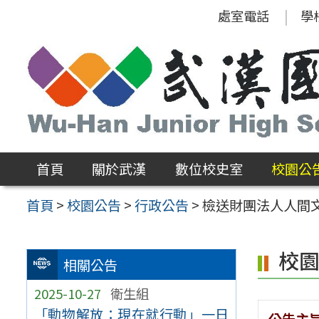
跳
處室電話
學
至
主
要
內
容
區
首頁
關於武漢
數位校史室
校園公
首頁
>
校園公告
>
行政公告
>
檢送財團法人人間
校
相關公告
2025-10-27
衛生組
「動物解放：現在就行動」一日
公告主