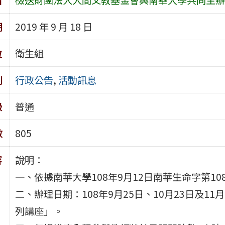
期
2019 年 9 月 18 日
位
衛生組
別
行政公告
,
活動訊息
級
普通
數
805
容
說明：
一、依據南華大學108年9月12日南華生命字第108
二、辦理日期：108年9月25日、10月23日及1
列講座」。