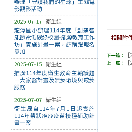
辦理「守護我們的星球」生態電
影觀影活動
2025-07-17
衛生組
龍潭國小辦理114年度「創建智
能節電低碳綠校園-能源教育工作
相關附
坊」實施計畫一案，請踴躍報名
參加
【2
【2
2025-07-15
衛生組
推廣114年度衛生教育主軸議題
－大家醫計畫及無菸環境與戒菸
服務
2025-07-07
衛生組
衛生局自114年7月1日起實施
114年帶狀疱疹疫苗接種補助計
畫一案