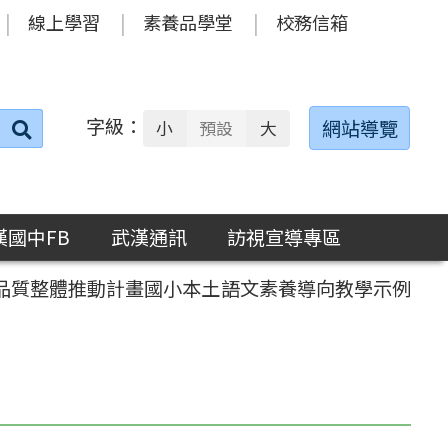
線上學習
素養品學堂
校務信箱
字級：
送出
網站導覽
小
預設
大
搜
尋：
漢國中FB
武漢通訊
訪視宣導專區
程品質整體推動計畫國小本土語文素養導向教學示例