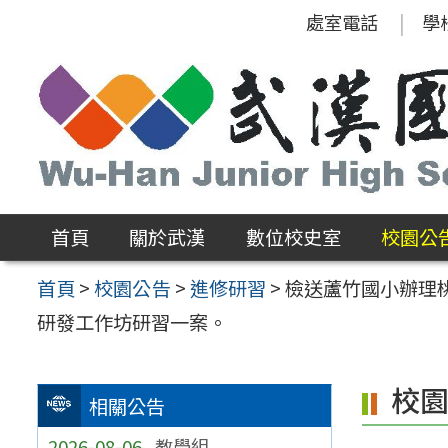
跳
處室電話
學
至
主
要
內
容
區
首頁
關於武漢
數位校史室
校園公
首頁
>
校園公告
>
進修研習
>
檢送蘆竹國小辦理
研發工作坊研習一案。
校
相關公告
2026-08-06
教學組