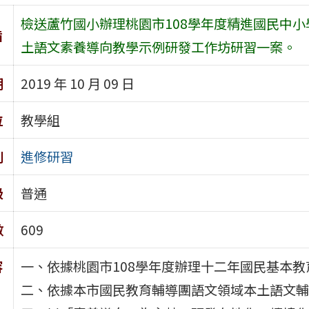
檢送蘆竹國小辦理桃園市108學年度精進國民中
旨
土語文素養導向教學示例研發工作坊研習一案。
期
2019 年 10 月 09 日
位
教學組
別
進修研習
級
普通
數
609
容
一、依據桃園市108學年度辦理十二年國民基本
二、依據本市國民教育輔導團語文領域本土語文輔