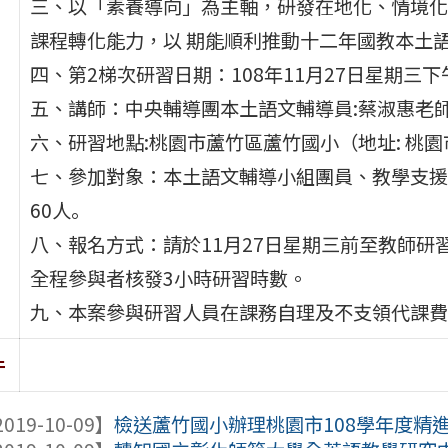
三、以「素養導向」為主軸，研發在地化、情境化
課程轉化能力，以 期能順利推動十二年國教本土
四、第2梯次研習日期：108年11月27日星期三下
五、講師：中央輔導團本土語文輔導員:蔡淑惠老
六、研習地點:桃園市蘆竹區蘆竹國小（地址: 桃園
七、參加對象：本土語文輔導小組團員、教學支援
60人｡
八、報名方式：請於11月27日星期三前至教師
全程參與者核發3小時研習時數。
九、本案參與研習人員在課務自理及不支領代課費
件
019-10-09】
檢送蘆竹國小辦理桃園市108學年度精進