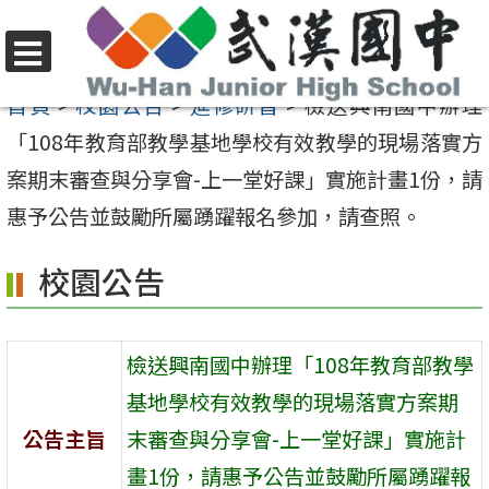
跳
至
選
主
首頁
>
校園公告
>
進修研習
>
檢送興南國中辦理
單
要
「108年教育部教學基地學校有效教學的現場落實方
內
案期末審查與分享會-上一堂好課」實施計畫1份，請
容
惠予公告並鼓勵所屬踴躍報名參加，請查照。
區
校園公告
檢送興南國中辦理「108年教育部教學
基地學校有效教學的現場落實方案期
公告主旨
末審查與分享會-上一堂好課」實施計
畫1份，請惠予公告並鼓勵所屬踴躍報