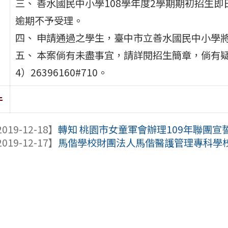
三、 善水國民中小學108學年度2學期期初招生即日
逾期不予受理。
四、 申請通過之學生，臺中市立善水國民中小學
五、 本案倘有未盡事宜，請詳閱招生簡章，倘有
4）26396160#710。
件
019-12-18】
轉知 桃園市女童軍會辦理109年聯團宣
019-12-17】
馬偕學校財團法人馬偕醫護管理專科學校辦