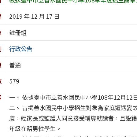
期
2019 年 12 月 17 日
位
註冊組
別
行政公告
級
普通
數
579
容
一、 依據臺中市立善水國民中小學108年12月12日
二、 旨揭善水國民中小學招生對象為家庭遭遇變
虞，經家長或監護人同意接受輔導就讀者，且設籍
年級在籍男性學生。