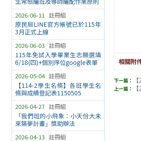
生常態編班及導師編配作業原則
2026-06-11
註冊組
原民局LINE官方帳號已於115年
3月正式上線
2026-06-03
註冊組
115年免試入學畢業生志願選填
相關附
6/18(四)+個別序位google表單
2026-05-04
註冊組
【2
【114-2學生名條】各班學生名
【2
條與成績登記表1150505
2026-04-27
註冊組
「我們班的小飛象：小天份大未
來築夢計畫」獎助辦法
2026-04-13
註冊組