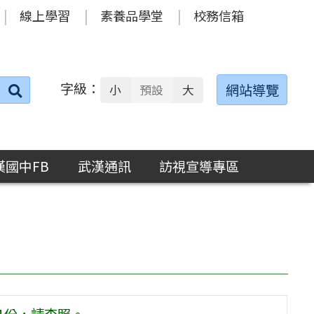
線上學習
素養品學堂
校務信箱
字級：
送出
網站導覽
小
預設
大
搜
尋：
漢國中FB
武漢通訊
訪視宣導專區
1份，請查照。