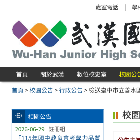
跳
處室電話
學
至
主
要
內
容
區
首頁
關於武漢
數位校史室
校園公
首頁
>
校園公告
>
行政公告
>
檢送臺中市立善水國
校
相關公告
2026-06-29
註冊組
「115年國中教育會考學力品質
公告主