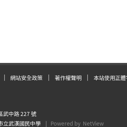
網站安全政策
著作權聲明
本站使用正體
武中路 227 號
市立武漢國民中學
| Powered by
NetView