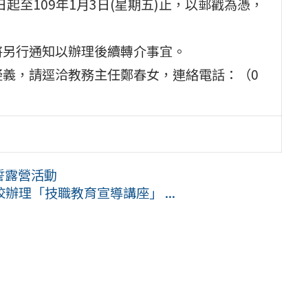
起至109年1月3日(星期五)止，以郵戳為憑，
將另行通知以辦理後續轉介事宜。
疑義，請逕洽教務主任鄭春女，連絡電話：（0
誓露營活動
理「技職教育宣導講座」 ...