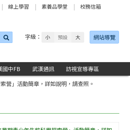
線上學習
素養品學堂
校務信箱
字級：
送出
網站導覽
小
預設
大
搜
尋：
漢國中FB
武漢通訊
訪視宣導專區
探索營」活動簡章，詳如說明，請查照。
3年暑期青少年生態科學探索營」活動簡章，詳如