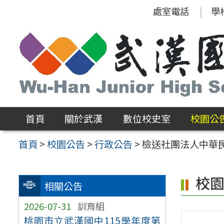
跳
處室電話
學
至
主
要
內
容
區
首頁
關於武漢
數位校史室
校園公
首頁
>
校園公告
>
行政公告
>
檢送社團法人中華
校
相關公告
2026-07-31
訓育組
桃園市立武漢國中115學年度第