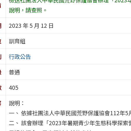
旨
說明，請查照。
期
2023 年 5 月 12 日
位
訓育組
別
行政公告
級
普通
數
405
容
說明：
一、 依據社團法人中華民國荒野保護協會112年5月8
二、 該會辦理「2023年暑期青少年生態科學探