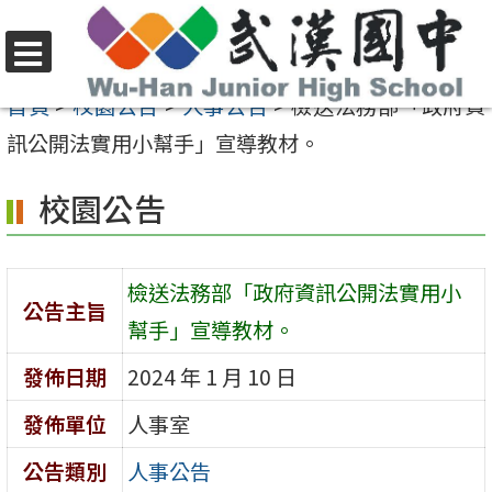
跳
至
選
主
首頁
>
校園公告
>
人事公告
>
檢送法務部「政府資
單
要
訊公開法實用小幫手」宣導教材。
內
校園公告
容
區
檢送法務部「政府資訊公開法實用小
公告主旨
幫手」宣導教材。
發佈日期
2024 年 1 月 10 日
發佈單位
人事室
公告類別
人事公告