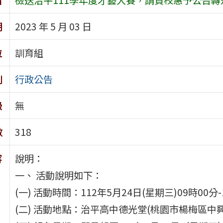
期
2023 年 5 月 03 日
位
訓育組
別
行政公告
級
無
數
318
容
說明：
一、 活動說明如下：
(一) 活動時間：112年5月24日(星期三)09時00分
(二) 活動地點：治平高中德光堂(桃園市楊梅區中興