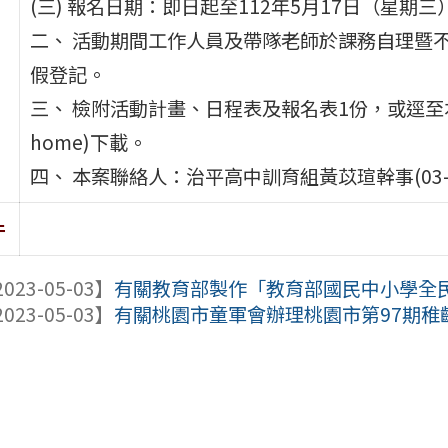
(三) 報名日期：即日起至112年5月17日（星期三
二、 活動期間工作人員及帶隊老師於課務自理暨
假登記。
三、 檢附活動計畫、日程表及報名表1份，或逕至本校最新消息(
home)下載。
四、 本案聯絡人：治平高中訓育組黃苡瑄幹事(03-4823
件
023-05-03】
有關教育部製作「教育部國民中小學全民國
023-05-03】
有關桃園市童軍會辦理桃園市第97期稚齡