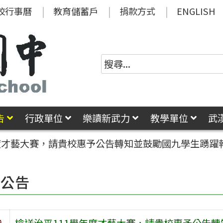
校行事曆
教育儲蓄戶
捐款方式
ENGLISH
告
行政單位
樂讀新武力
教學單位
武
年度才藝大賽，請貴校惠予公告轉知並鼓勵國九學生踴躍
園公告
旨
檢送治平111學年度才藝大賽，請貴校惠予公告