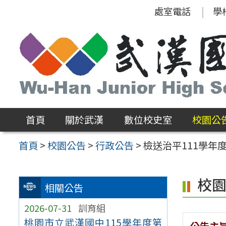
跳
處室電話
學
至
主
要
內
容
區
首頁
關於武漢
數位校史室
校園公
首頁
>
校園公告
>
行政公告
>
檢送治平111學
校
相關公告
2026-07-31
訓育組
桃園市立武漢國中115學年度第
公告主