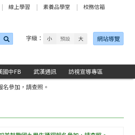
線上學習
素養品學堂
校務信箱
字級：
送出
網站導覽
小
預設
大
搜
尋：
漢國中FB
武漢通訊
訪視宣導專區
報名參加，請查照。
轉知並鼓勵國九學生踴躍報名參加，請查照。