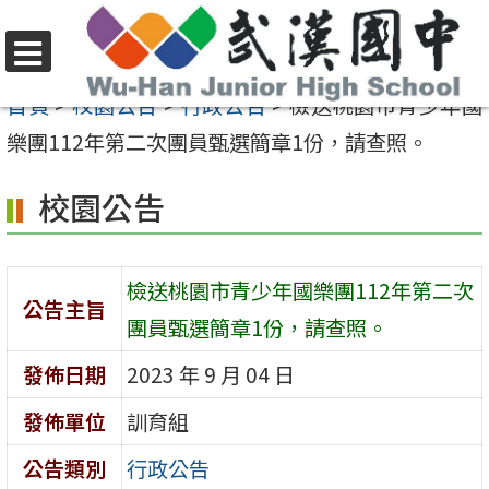
跳
至
選
主
首頁
>
校園公告
>
行政公告
>
檢送桃園市青少年國
單
要
樂團112年第二次團員甄選簡章1份，請查照。
內
校園公告
容
區
檢送桃園市青少年國樂團112年第二次
公告主旨
團員甄選簡章1份，請查照。
發佈日期
2023 年 9 月 04 日
發佈單位
訓育組
公告類別
行政公告