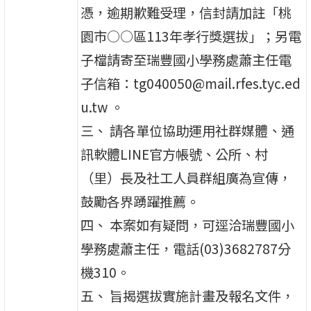
憑，逾期歉難受理，信封請加註「桃
園市○○區113年孝行獎選拔」；另電
子檔請寄至瑞豐國小學務處蕭主任電
子信箱：tg040050@mail.rfes.tyc.ed
u.tw 。
三、 請各單位協助運用社群媒體、通
訊軟體LINE官方帳號、公所、村
（里）長及社工人員群組廣為宣傳，
鼓勵各界踴躍推薦。
四、 本案如有疑問，可逕洽瑞豐國小
學務處蕭主任，電話(03)3682787分
機310。
五、 旨揭選拔實施計畫及報名文件，