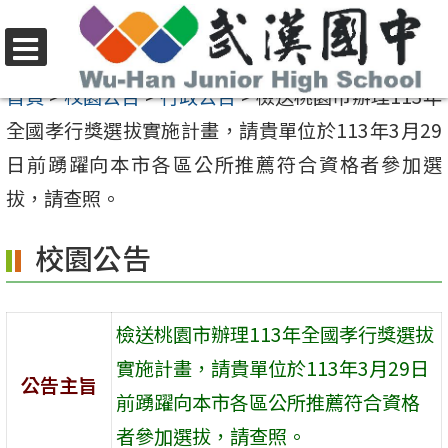
跳
至
選
主
首頁
>
校園公告
>
行政公告
>
檢送桃園市辦理113年
單
要
全國孝行獎選拔實施計畫，請貴單位於113年3月29
內
日前踴躍向本市各區公所推薦符合資格者參加選
容
拔，請查照。
區
校園公告
檢送桃園市辦理113年全國孝行獎選拔
實施計畫，請貴單位於113年3月29日
公告主旨
前踴躍向本市各區公所推薦符合資格
者參加選拔，請查照。