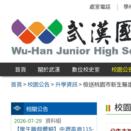
跳
處室電話
學
至
主
要
內
容
區
首頁
關於武漢
數位校史室
校園公
首頁
>
校園公告
>
升學資訊
>
檢送桃園市新生醫
校
相關公告
2026-07-29
資料組
【學生職群體驗】中壢高商115-
公告主