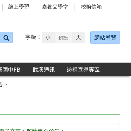
線上學習
素養品學堂
校務信箱
字級：
送出
網站導覽
小
預設
大
搜
尋：
漢國中FB
武漢通訊
訪視宣導專區
告。
生電子文宣，敬請惠允公告。