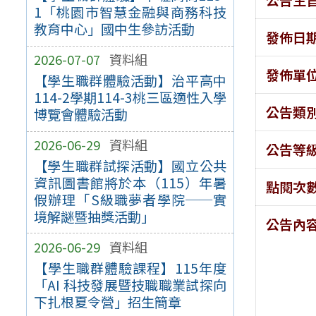
1「桃園市智慧金融與商務科技
教育中心」國中生參訪活動
發佈日
2026-07-07
資料組
發佈單
【學生職群體驗活動】治平高中
114-2學期114-3桃三區適性入學
公告類
博覽會體驗活動
2026-06-29
資料組
公告等
【學生職群試探活動】國立公共
資訊圖書館將於本（115）年暑
點閱次
假辦理「S級職夢者學院──實
境解謎暨抽獎活動」
公告內
2026-06-29
資料組
【學生職群體驗課程】115年度
「AI 科技發展暨技職職業試探向
下扎根夏令營」招生簡章