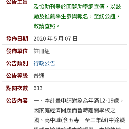
公告主旨
及協助刊登於圓夢助學網宣傳，以鼓
勵及推薦學生參與報名，至紉公誼，
敬請查照。
發佈日期
2020 年 5 月 07 日
發佈單位
註冊組
公告類別
行政公告
公告等級
普通
點閱次數
613
公告內容
一、本計畫申請對象為年滿12-19歲，
因家庭經濟問題而暫時離開學校之
國、高中職(含五專一至三年級)中途輟