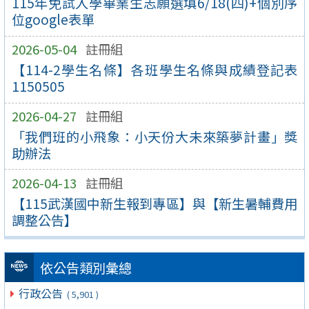
115年免試入學畢業生志願選填6/18(四)+個別序
位google表單
2026-05-04
註冊組
【114-2學生名條】各班學生名條與成績登記表
1150505
2026-04-27
註冊組
「我們班的小飛象：小天份大未來築夢計畫」獎
助辦法
2026-04-13
註冊組
【115武漢國中新生報到專區】與【新生暑輔費用
調整公告】
依公告類別彙總
行政公告
( 5,901 )