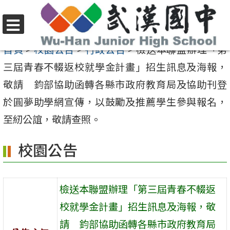
跳
至
選
主
首頁
>
校園公告
>
行政公告
>
檢送本聯盟辦理「第
單
要
三屆青春不輟返校就學金計畫」招生訊息及海報，
內
敬請 鈞部協助函轉各縣市政府教育局及協助刊登
容
於圓夢助學網宣傳，以鼓勵及推薦學生參與報名，
區
至紉公誼，敬請查照。
校園公告
檢送本聯盟辦理「第三屆青春不輟返
校就學金計畫」招生訊息及海報，敬
請 鈞部協助函轉各縣市政府教育局