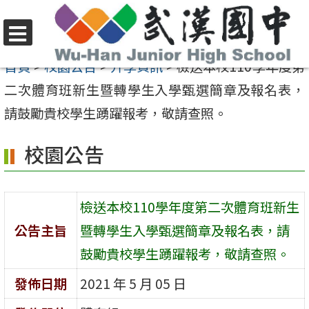
跳
至
選
主
首頁
>
校園公告
>
升學資訊
>
檢送本校110學年度第
單
要
二次體育班新生暨轉學生入學甄選簡章及報名表，
內
請鼓勵貴校學生踴躍報考，敬請查照。
容
校園公告
區
檢送本校110學年度第二次體育班新生
公告主旨
暨轉學生入學甄選簡章及報名表，請
鼓勵貴校學生踴躍報考，敬請查照。
發佈日期
2021 年 5 月 05 日