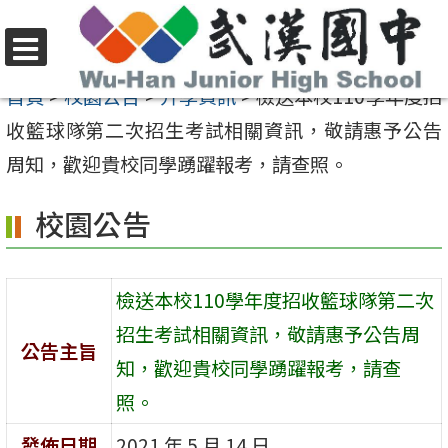
跳
至
選
主
首頁
>
校園公告
>
升學資訊
>
檢送本校110學年度招
單
要
收籃球隊第二次招生考試相關資訊，敬請惠予公告
內
周知，歡迎貴校同學踴躍報考，請查照。
容
校園公告
區
檢送本校110學年度招收籃球隊第二次
招生考試相關資訊，敬請惠予公告周
公告主旨
知，歡迎貴校同學踴躍報考，請查
照。
發佈日期
2021 年 5 月 14 日