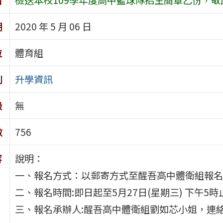
期
2020 年 5 月 06 日
位
體育組
別
升學資訊
級
無
數
756
容
說明：
一、報名方式：以郵寄方式至醒吾高中體衛組報名
二、報名時間:即日起至5月27日(星期三) 下午5時
三、報名承辦人:醒吾高中體衛組劉如芯小姐，連絡電話: