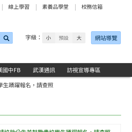
線上學習
素養品學堂
校務信箱
字級：
送出
網站導覽
小
預設
大
搜
尋：
漢國中FB
武漢通訊
訪視宣導專區
學生踴躍報名，請查照
敬請協助公告並鼓勵貴校學生踴躍報名，請查照