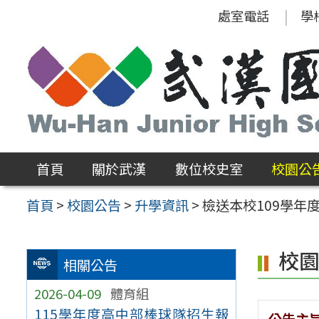
跳
處室電話
學
至
主
要
內
容
區
首頁
關於武漢
數位校史室
校園公
首頁
>
校園公告
>
升學資訊
>
檢送本校109學
校
相關公告
2026-04-09
體育組
115學年度高中部棒球隊招生報
公告主