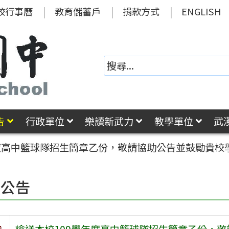
校行事曆
教育儲蓄戶
捐款方式
ENGLISH
告
行政單位
樂讀新武力
教學單位
武
年度高中籃球隊招生簡章乙份，敬請協助公告並鼓勵貴校
園公告
旨
檢送本校109學年度高中籃球隊招生簡章乙份，