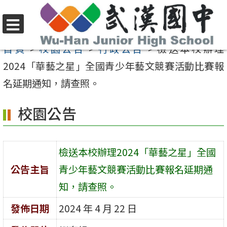
跳
至
選
主
首頁
>
校園公告
>
行政公告
>
檢送本校辦理
單
要
2024「華藝之星」全國青少年藝文競賽活動比賽報
內
名延期通知，請查照。
容
校園公告
區
檢送本校辦理2024「華藝之星」全國
公告主旨
青少年藝文競賽活動比賽報名延期通
知，請查照。
發佈日期
2024 年 4 月 22 日