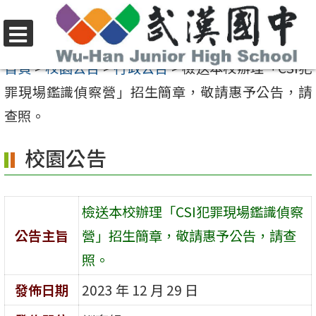
跳
至
選
主
首頁
>
校園公告
>
行政公告
>
檢送本校辦理「CSI犯
單
要
罪現場鑑識偵察營」招生簡章，敬請惠予公告，請
內
查照。
容
校園公告
區
檢送本校辦理「CSI犯罪現場鑑識偵察
公告主旨
營」招生簡章，敬請惠予公告，請查
照。
發佈日期
2023 年 12 月 29 日