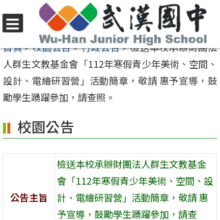
跳
至
選
主
首頁
>
校園公告
>
行政公告
>
檢送本校承辦財團法
單
要
人群生文教基金會「112年寒假青少年美術、空間、
內
設計、電繪研習營」活動簡章，敬請 惠予宣導，鼓
容
勵學生踴躍參加，請查照。
區
校園公告
檢送本校承辦財團法人群生文教基金
會「112年寒假青少年美術、空間、設
公告主旨
計、電繪研習營」活動簡章，敬請 惠
予宣導，鼓勵學生踴躍參加，請查