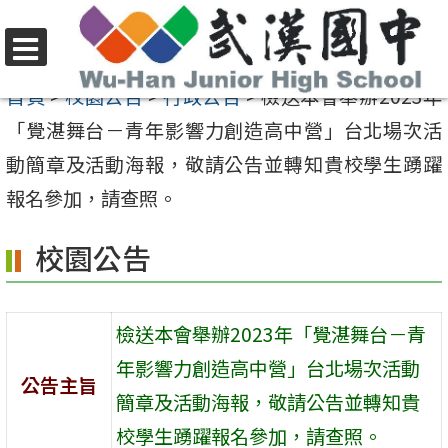
跳
至
選
主
首頁
>
校園公告
>
行政公告
>
檢送本會舉辦2023年
單
要
「覺湛舞台－青年影響力創造高中營」台北場次活
內
動簡章及活動海報，敬請公告並轉知貴校學生踴躍
容
報名參加，請查照。
區
校園公告
檢送本會舉辦2023年「覺湛舞台－青
年影響力創造高中營」台北場次活動
公告主旨
簡章及活動海報，敬請公告並轉知貴
校學生踴躍報名參加，請查照。