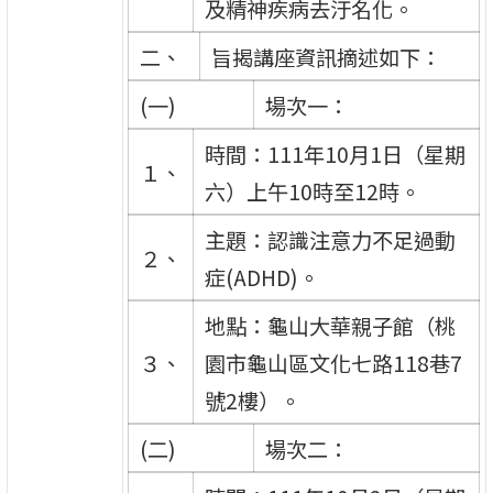
及精神疾病去汙名化。
二、
旨揭講座資訊摘述如下：
(一)
場次一：
時間：111年10月1日（星期
１、
六）上午10時至12時。
主題：認識注意力不足過動
２、
症(ADHD)。
地點：龜山大華親子館（桃
３、
園市龜山區文化七路118巷7
號2樓）。
(二)
場次二：