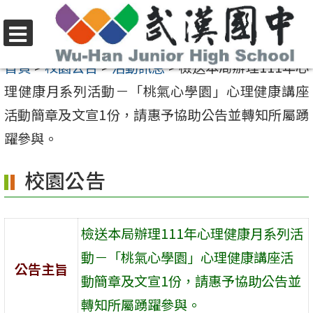
跳
至
選
主
首頁
>
校園公告
>
活動訊息
>
檢送本局辦理111年心
單
要
理健康月系列活動－「桃氣心學園」心理健康講座
內
活動簡章及文宣1份，請惠予協助公告並轉知所屬踴
容
躍參與。
區
校園公告
檢送本局辦理111年心理健康月系列活
動－「桃氣心學園」心理健康講座活
公告主旨
動簡章及文宣1份，請惠予協助公告並
轉知所屬踴躍參與。