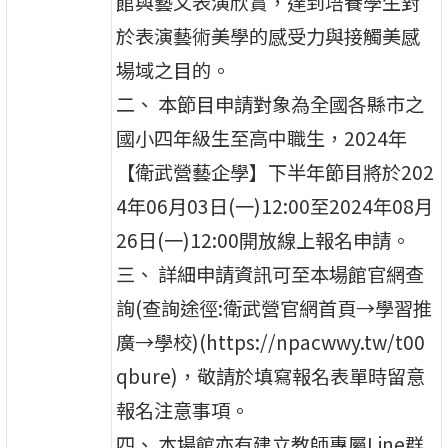
館與藝文表演欣賞，達到培養學生對
於表演藝術美學的感受力與接觸美感
場域之目的。
二、 本節目申請對象為全國各縣市之
國小四年級生至高中職生，2024年
【衛武營藝企學】下半年節目將於202
4年06月03日(一)12:00至2024年08月
26日(一)12:00開放線上報名申請。
三、 詳細申請資訊可至本場館官網查
詢(查詢途徑:衛武營官網首頁→學習推
廣→學校)(https://npacwwy.tw/t00
qbure)，敬請於填寫報名表單時留意
報名注意事項。
四、 本場館亦有建立教師專屬Line群