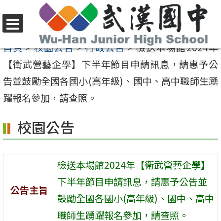
跳
至
選
主
首頁
>
校園公告
>
行政公告
>
檢送本場館2024年
單
要
【衛武營藝企學】下半年節目申請訊息，請惠予公
內
告並鼓勵全國各國小(高年級)、國中、高中職師生踴
容
躍報名參加，請查照。
區
校園公告
檢送本場館2024年【衛武營藝企學】
下半年節目申請訊息，請惠予公告並
公告主旨
鼓勵全國各國小(高年級)、國中、高中
職師生踴躍報名參加，請查照。