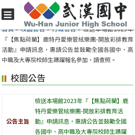
跳
至
選
主
首頁
>
校園公告
>
行政公告
>
檢送本場館2023年
單
要
『【焦點荷蘭】鹿特丹愛樂管絃樂團-開放彩排教育
內
活動』申請訊息，惠請公告並鼓勵全國各國中、高
容
中職及大專院校師生踴躍報名參加，請查照。
區
校園公告
檢送本場館2023年『【焦點荷蘭】鹿
特丹愛樂管絃樂團-開放彩排教育活
公告主旨
動』申請訊息，惠請公告並鼓勵全國
各國中、高中職及大專院校師生踴躍