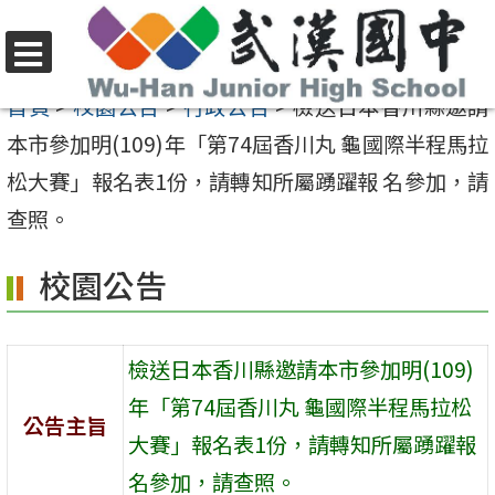
跳
至
選
主
首頁
>
校園公告
>
行政公告
>
檢送日本香川縣邀請
單
要
本市參加明(109)年「第74屆香川丸 龜國際半程馬拉
內
松大賽」報名表1份，請轉知所屬踴躍報 名參加，請
容
查照。
區
校園公告
檢送日本香川縣邀請本市參加明(109)
年「第74屆香川丸 龜國際半程馬拉松
公告主旨
大賽」報名表1份，請轉知所屬踴躍報
名參加，請查照。