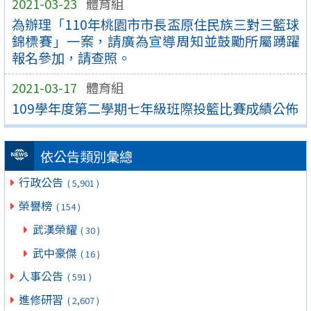
2021-03-23
體育組
為辦理「110年桃園市市長盃原住民族三對三籃球
錦標賽」一案，請廣為宣導周知並鼓勵所屬踴躍
報名參加，請查照。
2021-03-17
體育組
109學年度第二學期七年級班際投籃比賽成績公佈
依公告類別彙總
行政公告
( 5,901 )
榮譽榜
( 154 )
武漢榮耀
( 30 )
武中豪傑
( 16 )
人事公告
( 591 )
進修研習
( 2,607 )