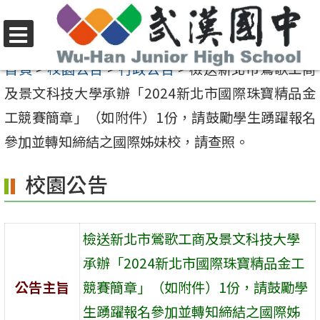
跳
至
選
主
首頁
>
校園公告
>
行政公告
>
檢送新北市鶯歌工商
單
要
及景文科技大學承辦「2024新北市國際珠寶精品金
內
工競賽簡章」（如附件）1份，請鼓勵學生踴躍報名
容
參加並轉知締結之國際姊妹校，請查照。
區
校園公告
檢送新北市鶯歌工商及景文科技大學
承辦「2024新北市國際珠寶精品金工
公告主旨
競賽簡章」（如附件）1份，請鼓勵學
生踴躍報名參加並轉知締結之國際姊