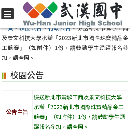
跳
至
選
主
首頁
>
校園公告
>
行政公告
>
檢送新北市鶯歌工商
單
要
及景文科技大學承辦「2023新北市國際珠寶精品金
內
工競賽」（如附件）1份，請鼓勵學生踴躍報名參
容
加，請查照。
區
校園公告
檢送新北市鶯歌工商及景文科技大學
承辦「2023新北市國際珠寶精品金工
公告主旨
競賽」（如附件）1份，請鼓勵學生踴
躍報名參加，請查照。