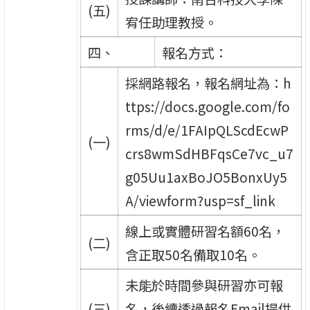
(五)
宥任助理教授。
四、
報名方式：
採網路報名，報名網址為：h
ttps://docs.google.com/fo
rms/d/e/1FAIpQLScdEcwP
(一)
crs8wmSdHBFqsCe7vc_u7
g05Uu1axBoJO5BonxUy5
A/viewform?usp=sf_link
線上或實體研習名額60名，
(二)
含正取50名備取10名。
未能於時間參與研習亦可報
(三)
名，後續透過報名Email提供