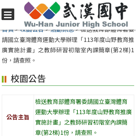
跳
至
選
主
首頁
>
校園公告
>
活動訊息
>
檢送教育部體育署委
單
要
請國立臺灣體育運動大學辦理「113年度山野教育推
內
廣實施計畫」之教師研習初階室內課簡章(第2梯)1
容
份，請查照。
區
校園公告
檢送教育部體育署委請國立臺灣體育
運動大學辦理「113年度山野教育推廣
公告主旨
實施計畫」之教師研習初階室內課簡
章(第2梯)1份，請查照。