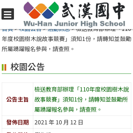
跳
至
選
主
首頁
>
校園公告
>
活動訊息
>
檢送教育部辦理「110
單
要
年度校園樹木說故事競賽」須知1份，請轉知並鼓勵
內
所屬踴躍報名參與，請查照。
容
校園公告
區
檢送教育部辦理「110年度校園樹木說
公告主旨
故事競賽」須知1份，請轉知並鼓勵所
屬踴躍報名參與，請查照。
發佈日期
2021 年 10 月 12 日