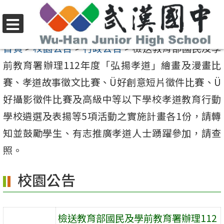
跳
至
選
主
首頁
>
校園公告
>
行政公告
>
檢送教育部國民及學
單
要
前教育署辦理112年度「弘揚孝道」繪畫及漫畫比
內
賽、孝道故事徵文比賽、Ü好創意短片徵件比賽、Ü
容
好攝影徵件比賽及高級中等以下學校孝道教育行動
區
學校遴選及表揚等5項活動之實施計畫各1份，請轉
知並鼓勵學生、有志推廣孝道人士踴躍參加，請查
照。
校園公告
檢送教育部國民及學前教育署辦理112