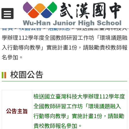
跳
至
選
主
首頁
>
校園公告
>
活動訊息
>
檢送國立臺灣科技大
單
要
學辦理112學年度全國教師研習工作坊「環境議題融
內
入行動導向教學」實施計畫1份，請鼓勵貴校教師報
容
名參加。
區
校園公告
檢送國立臺灣科技大學辦理112學年度
全國教師研習工作坊「環境議題融入
公告主旨
行動導向教學」實施計畫1份，請鼓勵
貴校教師報名參加。