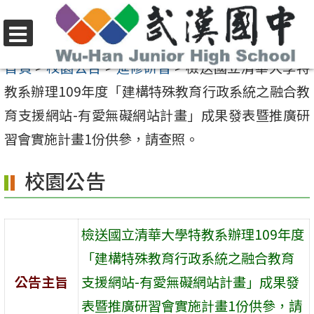
跳
至
選
主
首頁
>
校園公告
>
進修研習
>
檢送國立清華大學特
單
要
教系辦理109年度「建構特殊教育行政系統之融合教
內
育支援網站-有愛無礙網站計畫」成果發表暨推廣研
容
習會實施計畫1份供參，請查照。
區
校園公告
檢送國立清華大學特教系辦理109年度
「建構特殊教育行政系統之融合教育
公告主旨
支援網站-有愛無礙網站計畫」成果發
表暨推廣研習會實施計畫1份供參，請