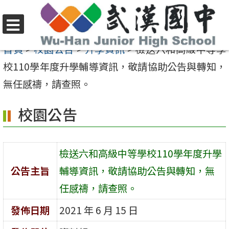
跳
至
選
主
首頁
>
校園公告
>
升學資訊
>
檢送六和高級中等學
單
要
校110學年度升學輔導資訊，敬請協助公告與轉知，
內
無任感禱，請查照。
容
校園公告
區
檢送六和高級中等學校110學年度升學
公告主旨
輔導資訊，敬請協助公告與轉知，無
任感禱，請查照。
發佈日期
2021 年 6 月 15 日