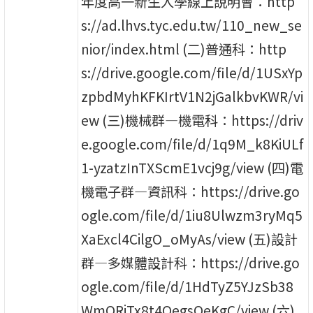
年度高一新生入學線上說明會：http
s://ad.lhvs.tyc.edu.tw/110_new_se
nior/index.html (二)普通科：http
s://drive.google.com/file/d/1USxYp
zpbdMyhKFKIrtV1N2jGalkbvKWR/vi
ew (三)機械群—機電科：https://driv
e.google.com/file/d/1q9M_k8KiULf
1-yzatzInTXScmE1vcj9g/view (四)電
機電子群—資訊科：https://drive.go
ogle.com/file/d/1iu8Ulwzm3ryMq5
XaExcl4CilgO_oMyAs/view (五)設計
群—多媒體設計科：https://drive.go
ogle.com/file/d/1HdTyZ5YJzSb38
WmQRiTx8t4OegsQeKgC/view (六)