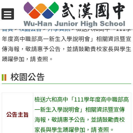
跳
至
選
主
首頁
>
校園公告
>
升學資訊
>
檢送六和高中「111學
單
要
年度高中職部高一新生入學說明會」相關資訊暨宣
內
傳海報，敬請惠予公告，並請鼓勵貴校家長與學生
容
踴躍參加，請 查照。
區
校園公告
檢送六和高中「111學年度高中職部高
一新生入學說明會」相關資訊暨宣傳
公告主旨
海報，敬請惠予公告，並請鼓勵貴校
家長與學生踴躍參加，請 查照。