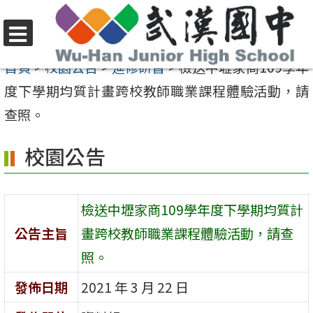
跳
至
選
主
首頁
>
校園公告
>
進修研習
>
檢送中壢家商109學年
單
要
度下學期均質計畫跨校教師職業課程體驗活動，請
內
查照。
容
校園公告
區
檢送中壢家商109學年度下學期均質計
公告主旨
畫跨校教師職業課程體驗活動，請查
照。
發佈日期
2021 年 3 月 22 日