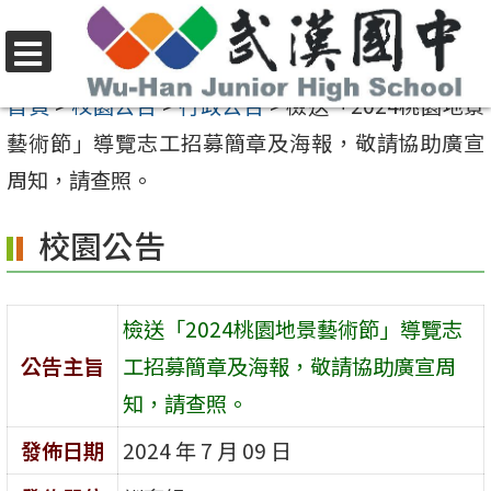
跳
至
選
主
首頁
>
校園公告
>
行政公告
>
檢送「2024桃園地景
單
要
藝術節」導覽志工招募簡章及海報，敬請協助廣宣
內
周知，請查照。
容
校園公告
區
檢送「2024桃園地景藝術節」導覽志
公告主旨
工招募簡章及海報，敬請協助廣宣周
知，請查照。
發佈日期
2024 年 7 月 09 日