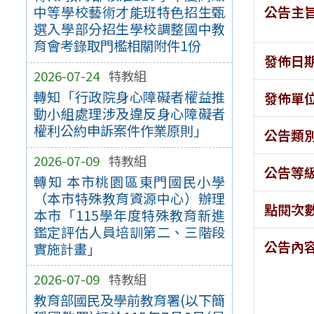
公告主
中等學校藝術才能班特色招生甄
選入學部分招生學校調整國中教
育會考錄取門檻相關附件1份
發佈日
2026-07-24
特教組
轉知「行政院身心障礙者權益推
發佈單
動小組處理涉及違反身心障礙者
權利公約申訴案件作業原則」
公告類
2026-07-09
特教組
公告等
轉知 本市桃園區東門國民小學
（本市特殊教育資源中心）辦理
點閱次
本市「115學年度特殊教育新進
鑑定評估人員培訓第二、三階段
公告內
實施計畫」
2026-07-09
特教組
教育部國民及學前教育署(以下簡