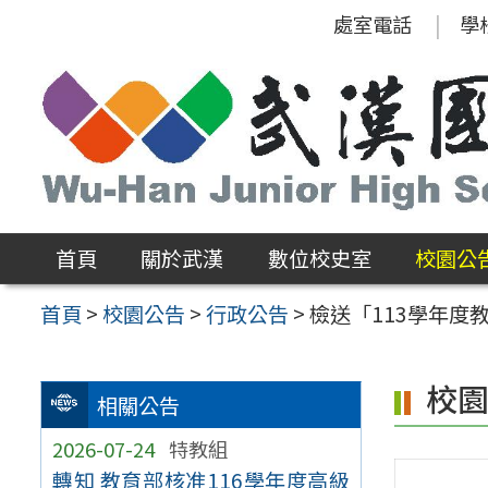
跳
處室電話
學
至
主
要
內
容
區
首頁
關於武漢
數位校史室
校園公
首頁
>
校園公告
>
行政公告
>
檢送「113學年
校
相關公告
2026-07-24
特教組
轉知 教育部核准116學年度高級