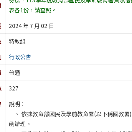
旨
表各1份，請查照。
期
2024 年 7 月 02 日
位
特教組
別
行政公告
級
普通
數
327
容
說明：
一、 依據教育部國民及學前教育署(以下稱國教署)11
函辦理。