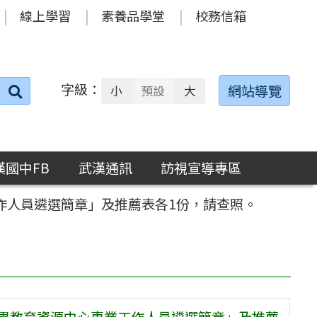
線上學習
素養品學堂
校務信箱
字級：
送出
網站導覽
小
預設
大
搜
尋：
漢國中FB
武漢通訊
訪視宣導專區
作人員遴選簡章」及推薦表各1份，請查照。
優異教育資源中心專業工作人員遴選簡章」及推薦