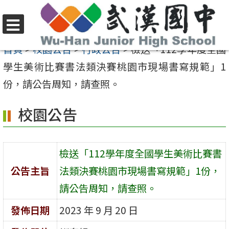
跳
至
選
主
首頁
>
校園公告
>
行政公告
>
檢送「112學年度全國
單
要
學生美術比賽書法類決賽桃園市現場書寫規範」1
內
份，請公告周知，請查照。
容
校園公告
區
檢送「112學年度全國學生美術比賽書
公告主旨
法類決賽桃園市現場書寫規範」1份，
請公告周知，請查照。
發佈日期
2023 年 9 月 20 日